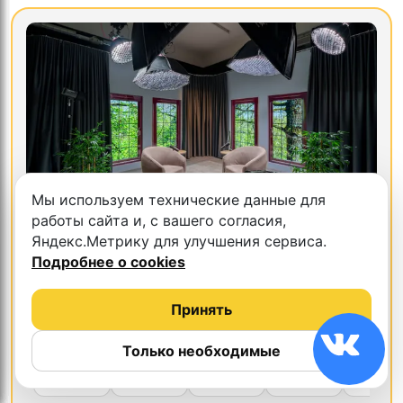
Мы используем технические данные для
работы сайта и, с вашего согласия,
5.0
ХайФай
Яндекс.Метрику для улучшения сервиса.
Подробнее о cookies
г. Москва, ул. Шереметьевская ул., 85с3, офис
405
Принять
Марьина Роща
Бутырская
Только необходимые
ср, 22 июля
ср, 22 июля
ср, 22 июля
чт, 23 июля
чт, 23 ию
20:00
20:00
21:00
21:00
9:00